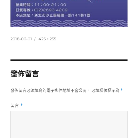
發
完
2018-06-01
425 × 255
佈
整
日
尺
期:
寸
發佈留言
發佈留言必須填寫的電子郵件地址不會公開。
必填欄位標示為
*
留言
*