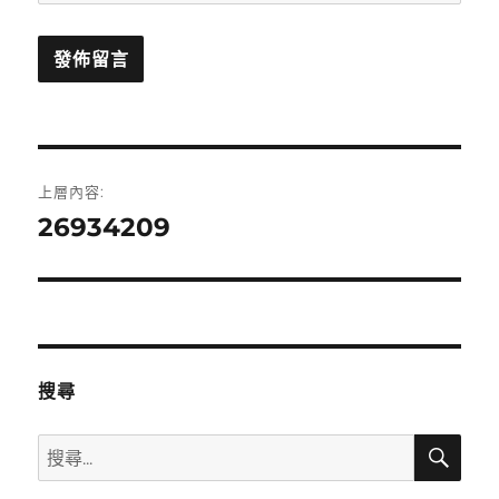
文
上層內容:
章
26934209
導
覽
搜尋
搜
搜
尋
尋