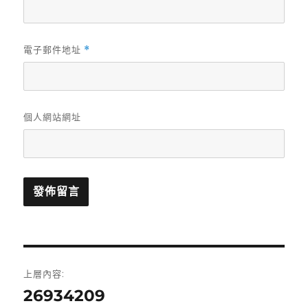
電子郵件地址
*
個人網站網址
文
上層內容:
章
26934209