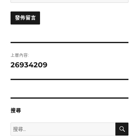
文
上層內容:
章
26934209
導
覽
搜尋
搜
搜
尋
尋