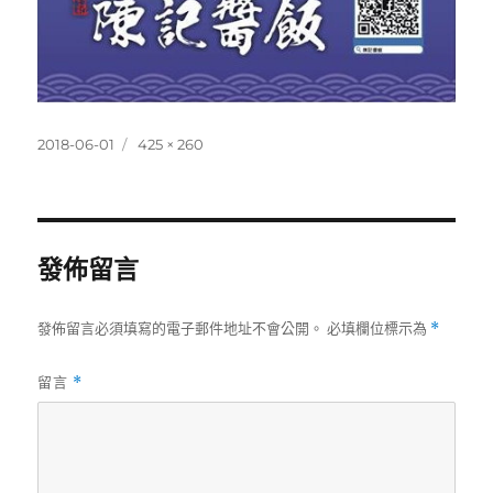
發
完
2018-06-01
425 × 260
佈
整
日
尺
期:
寸
發佈留言
發佈留言必須填寫的電子郵件地址不會公開。
必填欄位標示為
*
留言
*