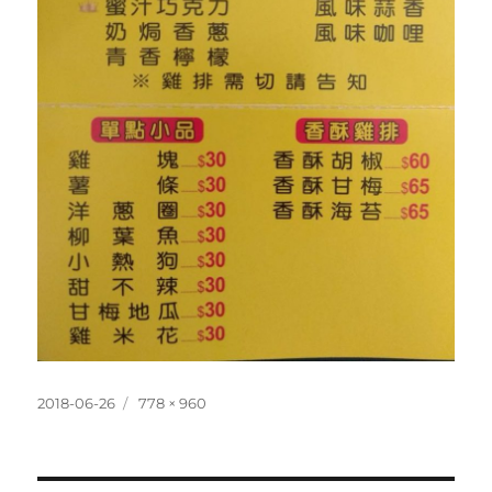
發
完
2018-06-26
778 × 960
佈
整
日
尺
期:
寸