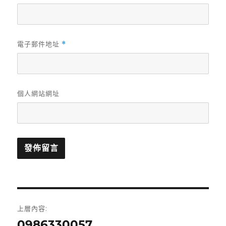
電子郵件地址
*
個人網站網址
文
上層內容:
章
0986330057