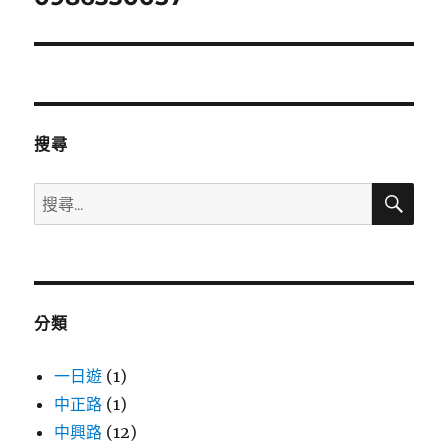
導
覽
搜尋
搜
搜
尋
尋
關
鍵
字:
分類
一日遊
(1)
中正路
(1)
中興路
(12)