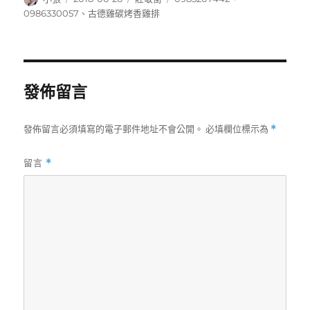
者
佈
類
籤
0986330057
、
古德雞碳烤香雞排
日
期:
發佈留言
發佈留言必須填寫的電子郵件地址不會公開。
必填欄位標示為
*
留言
*