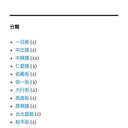
關
鍵
字:
分類
一日遊
(1)
中正路
(1)
中興路
(12)
仁愛路
(3)
伯爵街
(1)
保一街
(3)
力行街
(2)
南昌街
(1)
原興路
(1)
台北旅遊
(1)
和平街
(1)