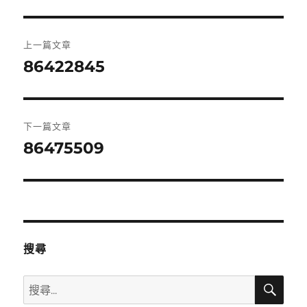
文
上一篇文章
章
86422845
上
一
導
篇
覽
文
下一篇文章
章:
86475509
下
一
篇
文
章:
搜尋
搜
搜
尋
尋