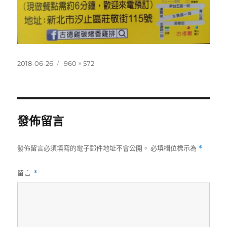
發
完
2018-06-26
960 × 572
佈
整
日
尺
期:
寸
發佈留言
發佈留言必須填寫的電子郵件地址不會公開。
必填欄位標示為
*
留言
*