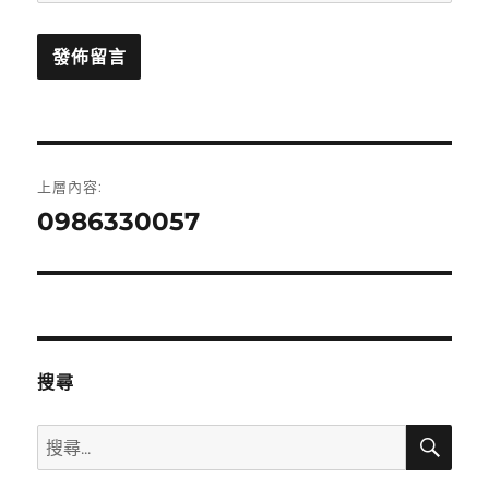
文
上層內容:
章
0986330057
導
覽
搜尋
搜
搜
尋
尋