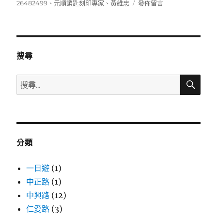
佈
類
籤
在
26482499
、
元順鎖匙刻印專家
、
黃維忠
發佈留言
日
〈0912595416〉
期:
搜尋
搜
搜
尋
尋
關
鍵
字:
分類
一日遊
(1)
中正路
(1)
中興路
(12)
仁愛路
(3)