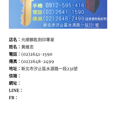
店名：
元順鎖匙刻印專家
姓名：
黃維忠
電話：
(02)2641-1590
傳真：
(02)2648-2499
地址：
新北市汐止區水源路一段231號
信箱：
網址：
LINE：
FB：