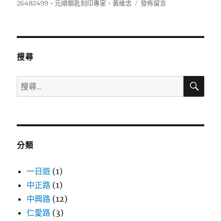
佈
類
籤
在
26482499
、
元順鎖匙刻印專家
、
黃維忠
發佈留言
日
〈0912595416〉
期:
搜尋
搜
搜
尋
尋
關
鍵
字:
分類
一日遊
(1)
中正路
(1)
中興路
(12)
仁愛路
(3)