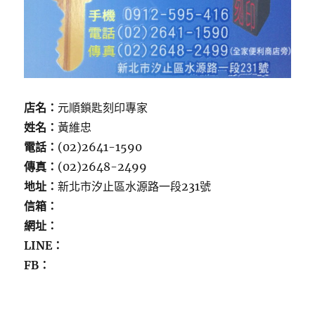
店名：
元順鎖匙刻印專家
姓名：
黃維忠
電話：
(02)2641-1590
傳真：
(02)2648-2499
地址：
新北市汐止區水源路一段231號
信箱：
網址：
LINE：
FB：