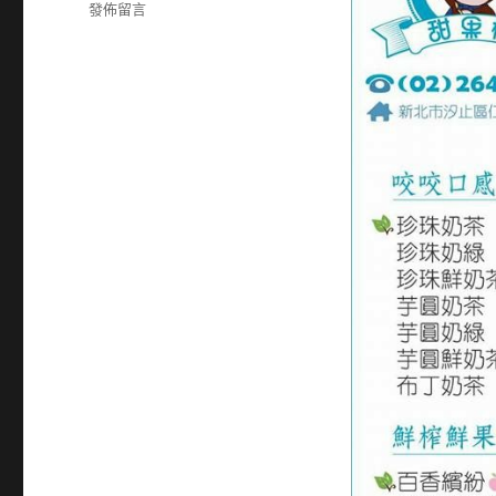
籤
在
發佈留言
〈26411462〉