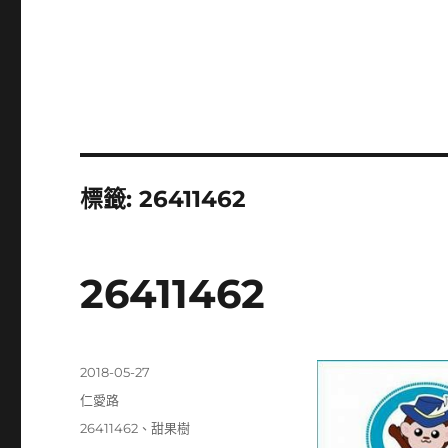
標籤:
26411462
26411462
發
2018-05-27
佈
分
仁愛路
日
類
標
26411462
、
甜果樹
期: