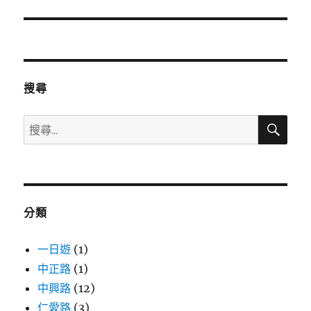
一
篇
文
章:
搜尋
搜
搜
尋
尋
關
鍵
字:
分類
一日遊
(1)
中正路
(1)
中興路
(12)
仁愛路
(3)