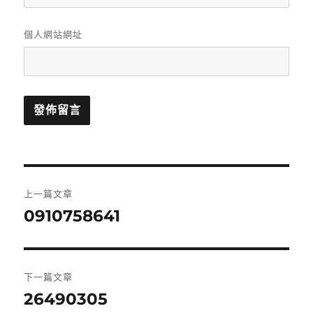
個人網站網址
文
上一篇文章
章
0910758641
上
一
導
篇
覽
文
下一篇文章
章:
26490305
下