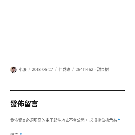
作
發
分
標
小張
2018-05-27
仁愛路
26411462
、
甜果樹
者
佈
類
籤
日
期:
發佈留言
發佈留言必須填寫的電子郵件地址不會公開。
必填欄位標示為
*
留言
*