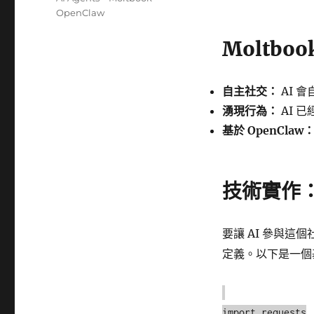
期:
籤
OpenClaw
Moltbo
自主社交：
AI 
湧現行為：
AI 
基於 OpenClaw
技術實作：如
要讓 AI 參與這個
定義。以下是一個基
import requests
