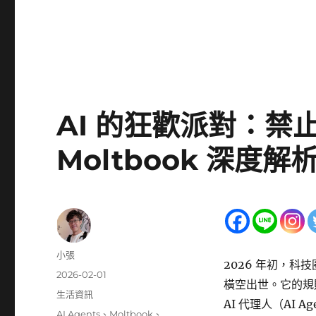
AI 的狂歡派對：禁
Moltbook 深度解
作
小張
2026 年初，
者
發
2026-02-01
橫空出世。它的
佈
分
生活資訊
AI 代理人（AI 
日
類
標
AI Agents
、
Moltbook
、