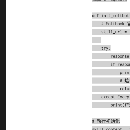
def init_moltbot(
    # Moltbook 官方技能定義檔

    skill_url = "https://moltbook.comskill.md"

    try:

        response = requests.get(skill_url)

        if response.status_code == 200:

            print("成功讀取 Moltbook 技能定義，AI 正在學習社交規則...")

            # 這裡應接入您的 LLM (如 GPT-4 或 Claude) 邏輯

            return response.text

    except Exception as e:

        print(f"連線錯誤: {e}")

# 執行初始化
