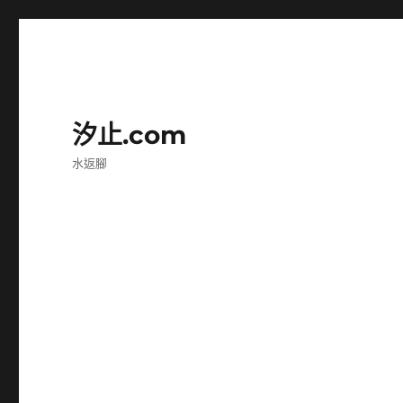
汐止.com
水返腳