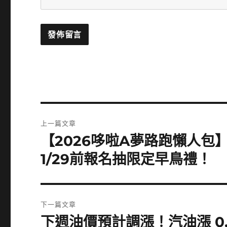
文
上一篇文章
章
【2026哆啦A夢路跑懶人包
上
一
導
1/29前報名抽限定早鳥禮！
篇
覽
文
章:
下一篇文章
下週油價預計調漲！汽油漲 0.4
下