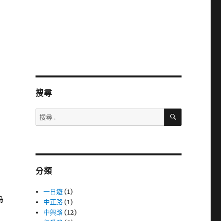
搜尋
搜
搜
尋
尋
關
鍵
字:
分類
一日遊
(1)
為
中正路
(1)
中興路
(12)