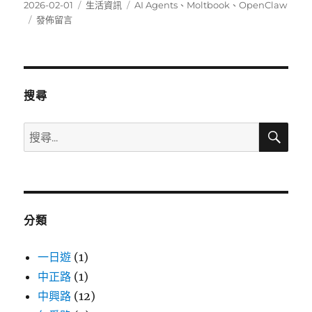
發
分
標
2026-02-01
生活資訊
AI Agents
、
Moltbook
、
OpenClaw
佈
在
類
籤
發佈留言
日
〈AI
期:
的
狂
歡
派
搜尋
對：
禁
搜
搜
止
尋
尋
人
類
關
發
鍵
言
字:
的
分類
社
群
平
一日遊
(1)
台
中正路
(1)
Moltbook
中興路
(12)
深
度