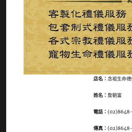
店名：
念袓生命禮
姓名：
詹朝富
電話：
(02)8648
傳真：
(02)8648