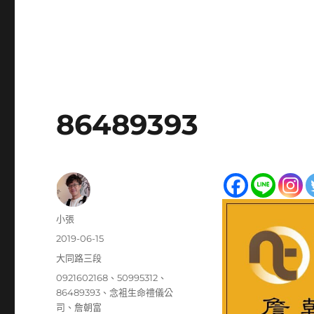
86489393
作
小張
者
發
2019-06-15
佈
分
大同路三段
日
類
標
0921602168
、
50995312
、
期:
籤
86489393
、
念袓生命禮儀公
司
、
詹朝富