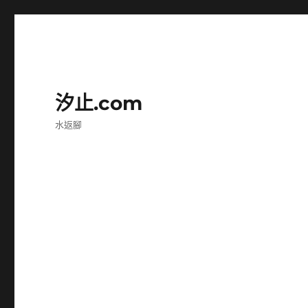
汐止.com
水返腳