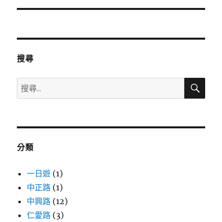
篇
文
章:
搜尋
搜
搜
尋
尋
關
鍵
字:
分類
一日遊
(1)
中正路
(1)
中興路
(12)
仁愛路
(3)