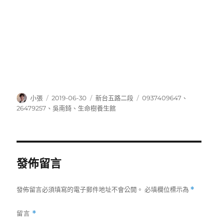
作
發
分
標
小張
2019-06-30
新台五路二段
0937409647
、
者
佈
類
籤
26479257
、
吳南錡
、
生命樹養生館
日
期:
發佈留言
發佈留言必須填寫的電子郵件地址不會公開。
必填欄位標示為
*
留言
*