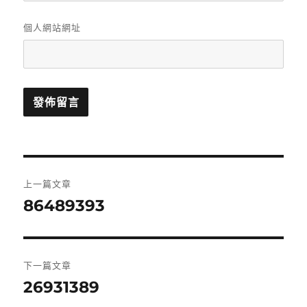
個人網站網址
文
上一篇文章
章
86489393
上
一
導
篇
覽
文
下一篇文章
章:
26931389
下
一