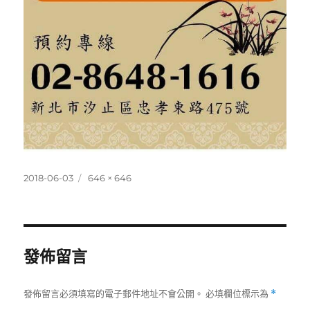
發
完
2018-06-03
646 × 646
佈
整
日
尺
期:
寸
發佈留言
發佈留言必須填寫的電子郵件地址不會公開。
必填欄位標示為
*