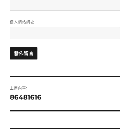
個人網站網址
文
上層內容:
章
86481616
導
覽