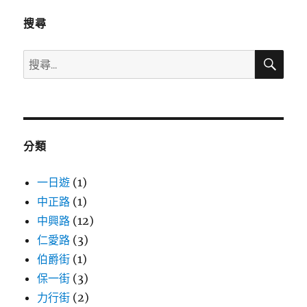
搜尋
搜
搜
尋
尋
關
鍵
字:
分類
一日遊
(1)
中正路
(1)
中興路
(12)
仁愛路
(3)
伯爵街
(1)
保一街
(3)
力行街
(2)