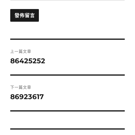
文
上一篇文章
章
86425252
上
一
導
篇
覽
文
下一篇文章
章:
86923617
下
一
篇
文
章: