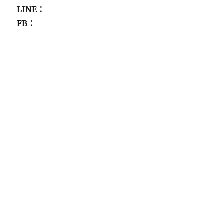
LINE：
FB：