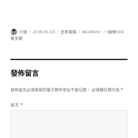
作
發
分
標
小張
2018-06-03
忠孝東路
86481616
、
一級棒SPA
者
佈
類
籤
養生館
日
期:
發佈留言
發佈留言必須填寫的電子郵件地址不會公開。
必填欄位標示為
*
留言
*