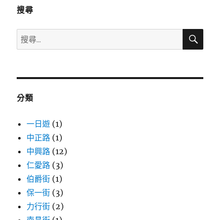
搜尋
搜
搜
尋
尋
關
鍵
字:
分類
一日遊
(1)
中正路
(1)
中興路
(12)
仁愛路
(3)
伯爵街
(1)
保一街
(3)
力行街
(2)