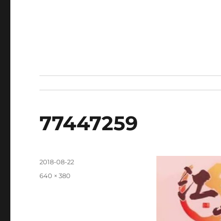
77447259
發
2018-08-22
佈
完
640 × 380
日
整
期:
尺
寸