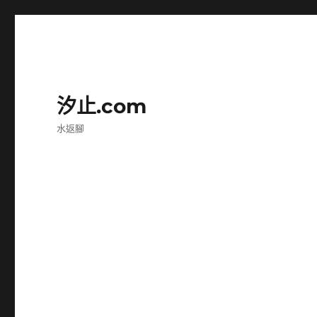
汐止.com
水返腳