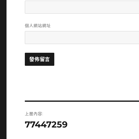
個人網站網址
文
上層內容:
章
77447259
導