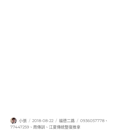
作
發
分
標
小張
2018-08-22
福德二路
0936057778
、
者
佈
類
籤
77447259
、
周傳訓
、
江夏傳統整復推拿
日