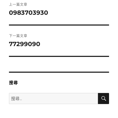
上一篇文章
章
0983703930
上
一
導
篇
覽
文
下一篇文章
章:
77299090
下
一
篇
文
章:
搜尋
搜
搜
尋
尋
關