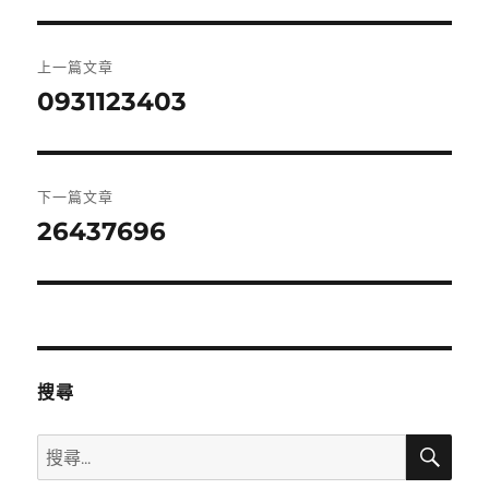
文
上一篇文章
章
0931123403
上
一
導
篇
覽
文
下一篇文章
章:
26437696
下
一
篇
文
章:
搜尋
搜
搜
尋
尋