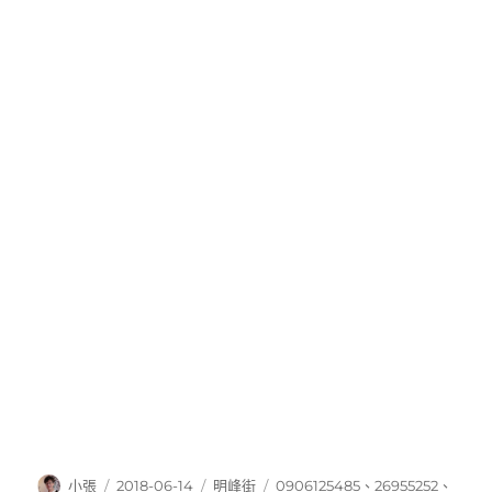
作
發
分
標
小張
2018-06-14
明峰街
0906125485
、
26955252
、