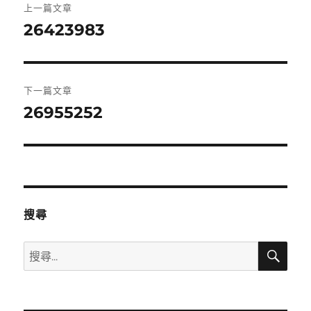
上一篇文章
章
26423983
上
一
導
篇
覽
文
下一篇文章
章:
26955252
下
一
篇
文
章:
搜尋
搜
搜
尋
尋
關
鍵