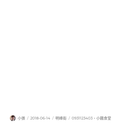
作
發
分
標
小張
2018-06-14
明峰街
0931123403
、
小餓食堂
者
佈
類
籤