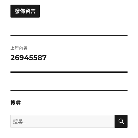
文
上層內容:
章
26945587
導
覽
搜尋
搜
搜
尋
尋
關