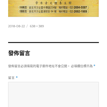
發
完
2018-08-22
638 × 389
佈
整
日
尺
期:
寸
發佈留言
發佈留言必須填寫的電子郵件地址不會公開。
必填欄位標示為
*
留言
*