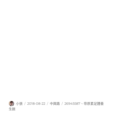
作
發
分
標
小張
2018-08-22
中興路
26945587
、
帝原素足體養
者
佈
類
籤
生館
日