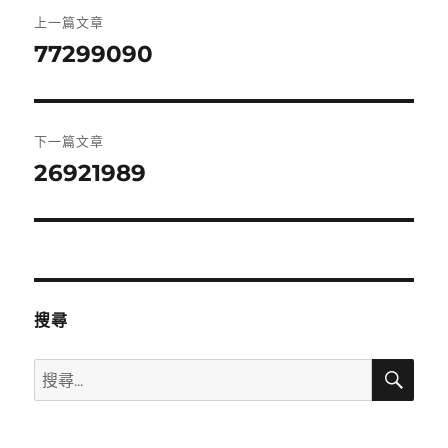
文
上一篇文章
章
77299090
上
一
導
篇
覽
文
下一篇文章
章:
26921989
下
一
篇
文
章:
搜尋
搜
搜
尋
尋
關