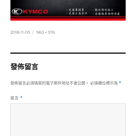
發
完
2018-11-05
960 × 576
佈
整
日
尺
期:
寸
發佈留言
發佈留言必須填寫的電子郵件地址不會公開。
必填欄位標示為
*
留言
*