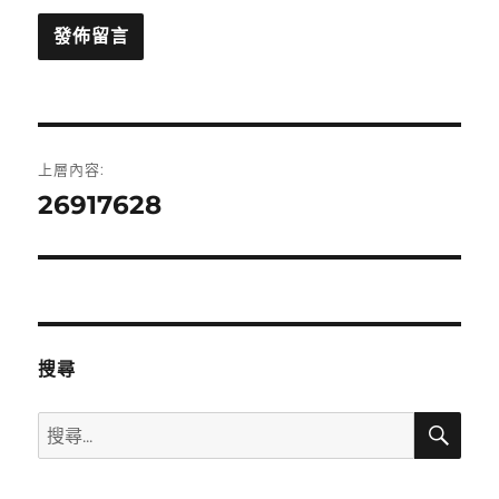
文
上層內容:
章
26917628
導
覽
搜尋
搜
搜
尋
尋
關