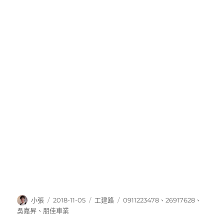
作
發
分
標
小張
2018-11-05
工建路
0911223478
、
26917628
、
者
佈
類
籤
吳嘉昇
、
朋佳車業
日