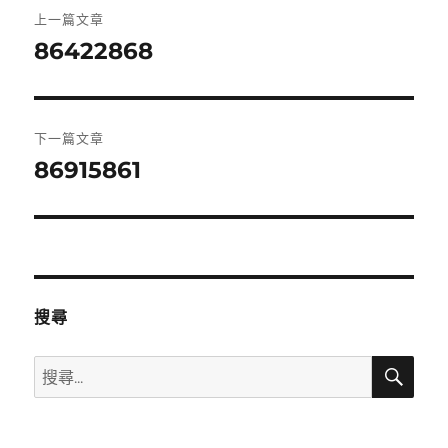
文
上一篇文章
章
86422868
上
一
導
篇
覽
文
下一篇文章
章:
86915861
下
一
篇
文
章:
搜尋
搜
搜
尋
尋
關