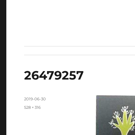
26479257
發
2019-06-30
佈
完
528 × 316
日
整
期:
尺
寸