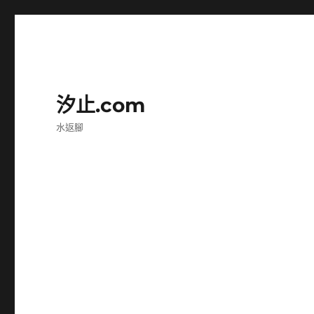
汐止.com
水返腳