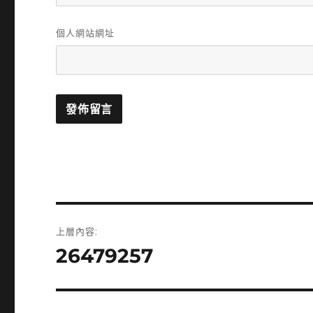
個人網站網址
文
上層內容:
章
26479257
導
覽