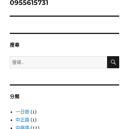
章:
0955615731
下
一
篇
文
章:
搜尋
搜
搜
尋
尋
關
鍵
字:
分類
一日遊
(1)
中正路
(1)
中興路
(12)