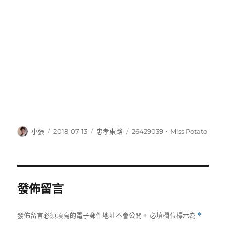
作
發
分
標
小張
2018-07-13
忠孝東路
26429039
、
Miss Potato
者
佈
類
籤
日
期:
發佈留言
發佈留言必須填寫的電子郵件地址不會公開。
必填欄位標示為
*