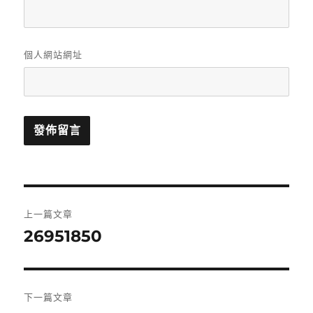
個人網站網址
文
上一篇文章
章
26951850
上
一
導
篇
覽
文
下一篇文章