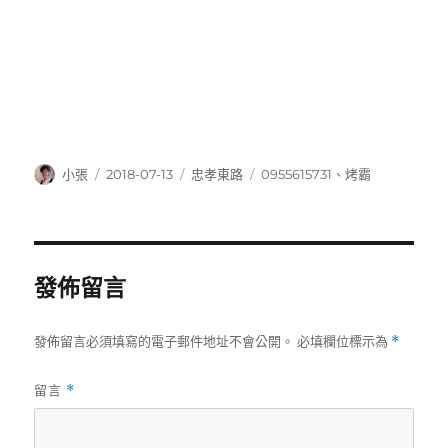
作
發
分
標
小張
2018-07-13
忠孝東路
0955615731
、
烤霸
者
佈
類
籤
日
期:
發佈留言
發佈留言必須填寫的電子郵件地址不會公開。
必填欄位標示為
*
留言
*