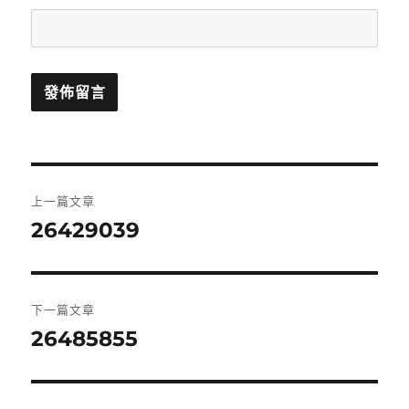
文
上一篇文章
章
26429039
上
一
導
篇
覽
文
下一篇文章
章:
26485855
下
一
篇