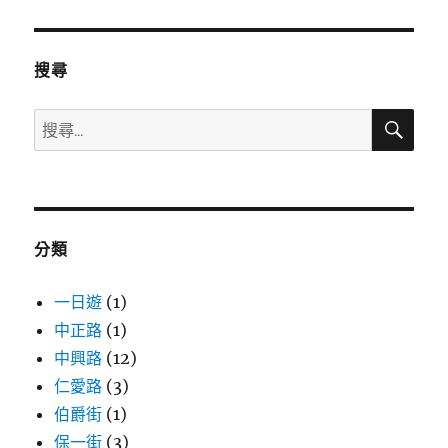
文
章:
搜尋
搜
搜
尋
尋
關
鍵
字:
分類
一日遊
(1)
中正路
(1)
中興路
(12)
仁愛路
(3)
伯爵街
(1)
保一街
(3)