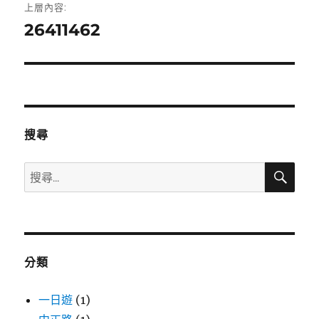
上層內容:
章
26411462
導
覽
搜尋
搜
搜
尋
尋
關
鍵
字:
分類
一日遊
(1)