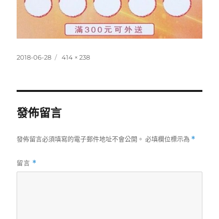
發
完
2018-06-28
414 × 238
佈
整
日
尺
期:
寸
發佈留言
發佈留言必須填寫的電子郵件地址不會公開。
必填欄位標示為
*
留言
*