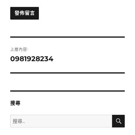
文
上層內容:
章
0981928234
導
覽
搜尋
搜
搜
尋
尋