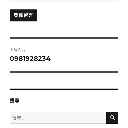
文
上層內容:
章
0981928234
導
覽
搜尋
搜
搜
尋
尋