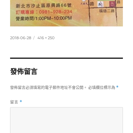
發
完
2018-06-28
416 × 250
佈
整
日
尺
期:
寸
發佈留言
發佈留言必須填寫的電子郵件地址不會公開。
必填欄位標示為
*
留言
*