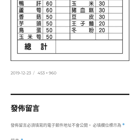
發
完
2019-12-23
453 × 960
佈
整
日
尺
期:
寸
發佈留言
發佈留言必須填寫的電子郵件地址不會公開。
必填欄位標示為
*