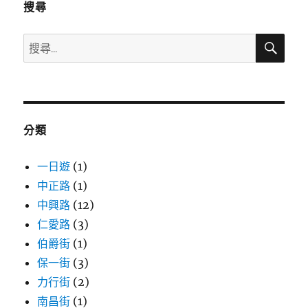
搜尋
搜
搜
尋
尋
關
鍵
字:
分類
一日遊
(1)
中正路
(1)
中興路
(12)
仁愛路
(3)
伯爵街
(1)
保一街
(3)
力行街
(2)
南昌街
(1)