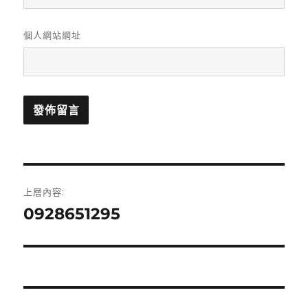
個人網站網址
文
上層內容:
章
0928651295
導
覽