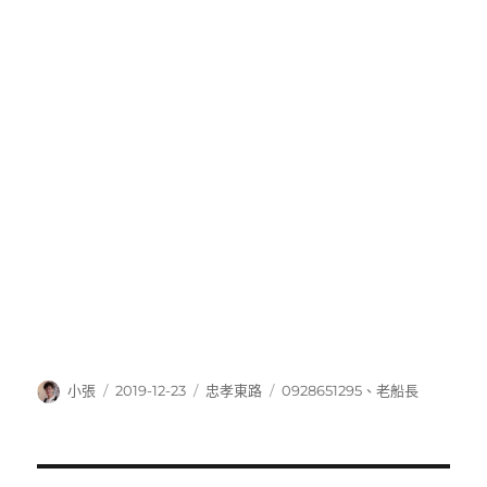
作
發
分
標
小張
2019-12-23
忠孝東路
0928651295
、
老船長
者
佈
類
籤
日
期: