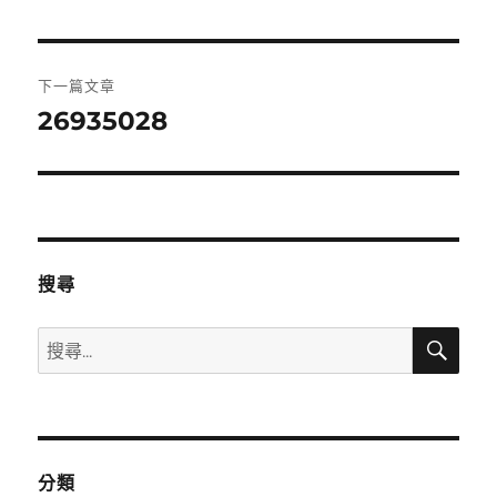
一
導
篇
覽
文
下一篇文章
章:
26935028
下
一
篇
文
章:
搜尋
搜
搜
尋
尋
關
鍵
字:
分類