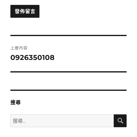
文
上層內容:
章
0926350108
導
覽
搜尋
搜
搜
尋
尋
關