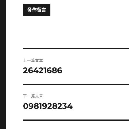
文
上一篇文章
章
26421686
上
一
導
篇
覽
文
下一篇文章
章:
0981928234
下
一
篇
文