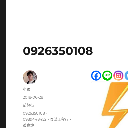
0926350108
作
小張
者
發
2018-06-28
佈
分
茄興街
日
類
標
0926350108
、
期:
籤
0989448452
、
泰鴻工程行
、
黃慶煌