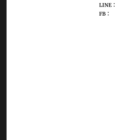
LINE：
FB：