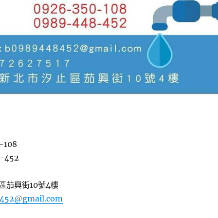
-108
-452
區茄興街10號4樓
452@gmail.com