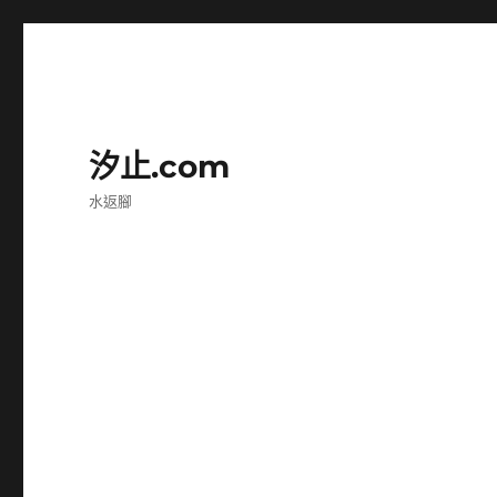
汐止.com
水返腳