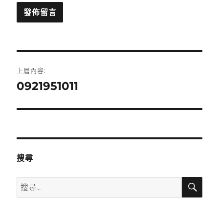
文
上層內容:
章
0921951011
導
覽
搜尋
搜
搜
尋
尋
關