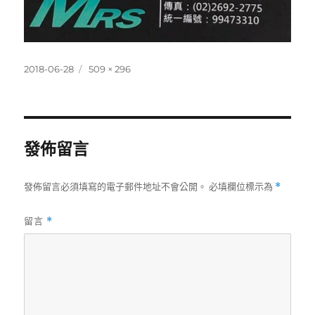
發
完
2018-06-28
509 × 296
佈
整
日
尺
期:
寸
發佈留言
發佈留言必須填寫的電子郵件地址不會公開。
必填欄位標示為
*
留言
*