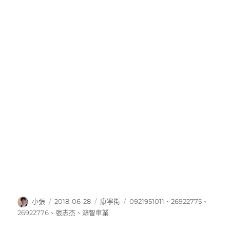
作
發
分
標
小張
2018-06-28
康寧街
0921951011
、
26922775
、
者
佈
類
籤
26922776
、
張志杰
、
鴻智車業
日