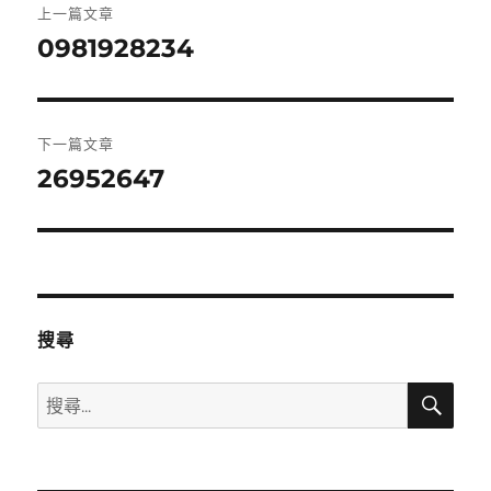
上一篇文章
章
0981928234
上
一
導
篇
覽
文
下一篇文章
章:
26952647
下
一
篇
文
章:
搜尋
搜
搜
尋
尋
關
鍵