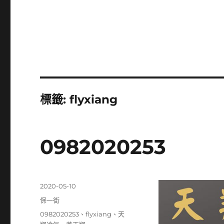
標籤:
flyxiang
0982020253
發
2020-05-10
佈
分
保一街
日
類
標
0982020253
、
flyxiang
、
天
期: