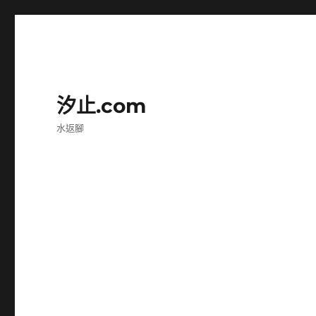
汐止.com
水返腳