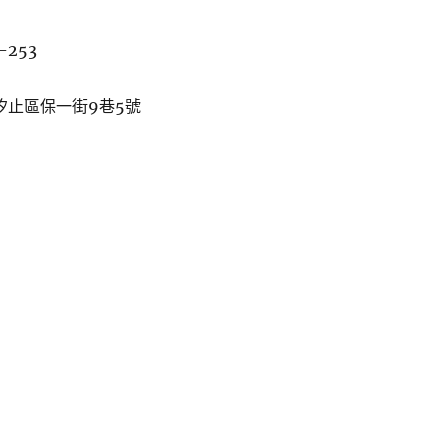
-253
市汐止區保一街9巷5號