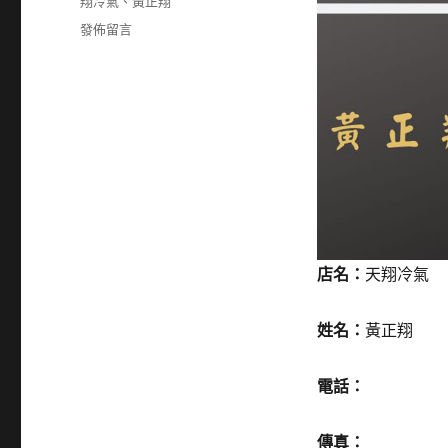
籤
翔冷氣
、
黃正翔
在
發佈留言
〈0982020253〉
店名：
天翔冷氣
姓名：
黃正翔
電話：
傳真：