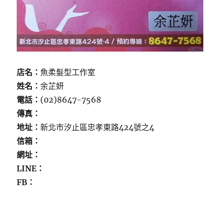
店名：
魚柔髮型工作室
姓名：
余芷妍
電話：
(02)8647-7568
傳真：
地址：
新北市汐止區忠孝東路424號之4
信箱：
網址：
LINE：
FB：