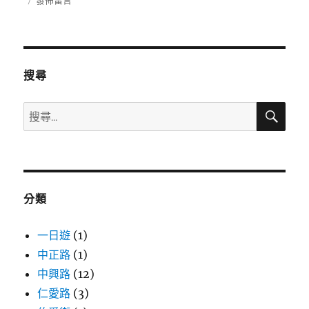
日
〈86477568〉
期:
搜尋
搜
搜
尋
尋
關
鍵
字:
分類
一日遊
(1)
中正路
(1)
中興路
(12)
仁愛路
(3)