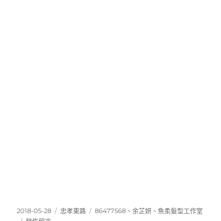
發
分
標
2018-05-28
忠孝東路
86477568
、
余芷妍
、
魚柔髮型工作室
佈
在
類
籤
發佈留言