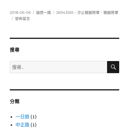
發
分
標
2018-06-06
福德一路
26943555
、
汐止豬腳將軍
、
豬腳將軍
佈
在
類
籤
發佈留言
日
〈26943555〉
期:
搜尋
搜
搜
尋
尋
關
鍵
字:
分類
一日遊
(1)
中正路
(1)