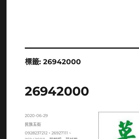
標籤:
26942000
26942000
發
2020-06-29
佈
分
民族五街
日
類
標
0928237212
、
26927111
、
期: