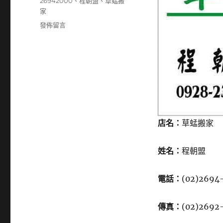
籤
26942000
、
程朝盟
、
草蜢搬
家
在
發佈留言
〈26942000〉
店名：
草蜢搬家
姓名：
程朝盟
電話：
(02)2694
傳真：
(02)2692-