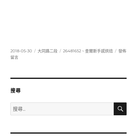
發
分
標
在
2018-05-30
大同路二段
26481652
、
查爾斯手感烘焙
發佈
佈
類
籤
〈264816
留言
日
期:
搜尋
搜
搜
尋
尋
關
鍵