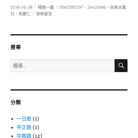
發
分
標
2018-06-28
樟樹一路
0963387297
、
26421686
、
合昇水電
佈
在
類
籤
行
、
朱慶仁
發佈留言
日
〈26421686〉
期:
搜尋
搜
搜
尋
尋
關
鍵
字:
分類
一日遊
(1)
中正路
(1)
中興路
(12)