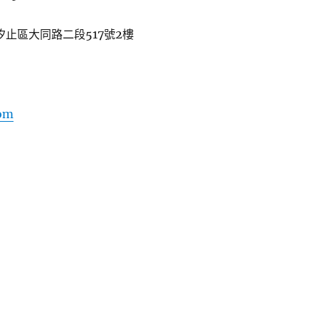
汐止區大同路二段517號2樓
om