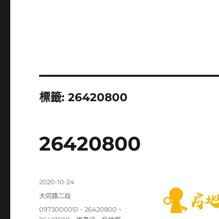
標籤:
26420800
26420800
發
2020-10-24
佈
分
大同路二段
日
類
標
0973000051
、
26420800
、
期: