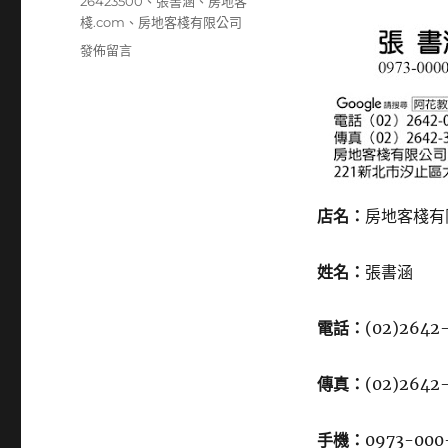
籤
26423500
、
張書涵
、
房地客
棧.com
、
房地客棧有限公司
在
發佈留言
〈26420800〉
店名：
房地客棧有
姓名：
張書涵
電話：
(02)2642
傳真：
(02)2642
手機：
0973-000