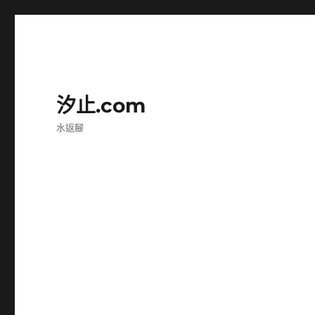
汐止.com
水返腳