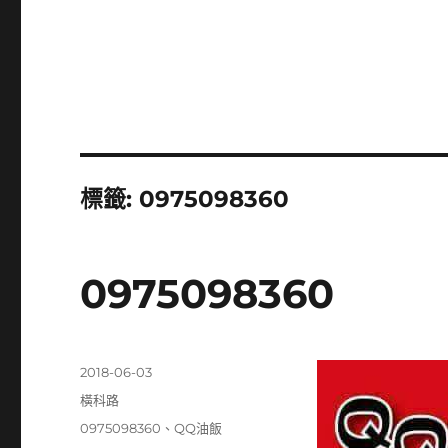
標籤:
0975098360
0975098360
發
2018-06-03
佈
分
橫科路
日
類
標
0975098360
、
QQ油飯
期: