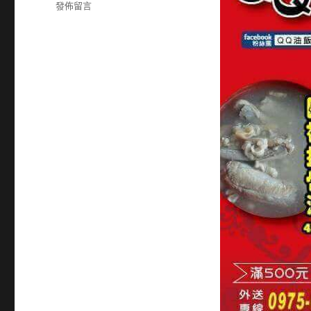
籤
在
發佈留言
〈0975098360〉