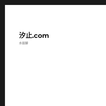
汐止.com
水返腳