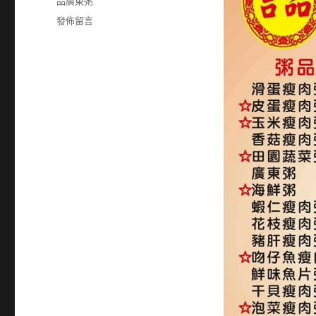
籤
品廣東粥
在
發佈留言
〈26932199〉