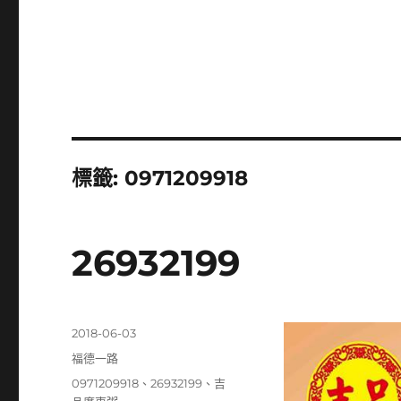
標籤:
0971209918
26932199
發
2018-06-03
佈
分
福德一路
日
類
標
0971209918
、
26932199
、
吉
期: