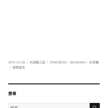
發
分
標
2019-02-26
大同路三段
0966381321
、
86480860
、
木茶舖
佈
在
類
籤
發佈留言
日
〈86480860〉
期:
搜尋
搜
搜