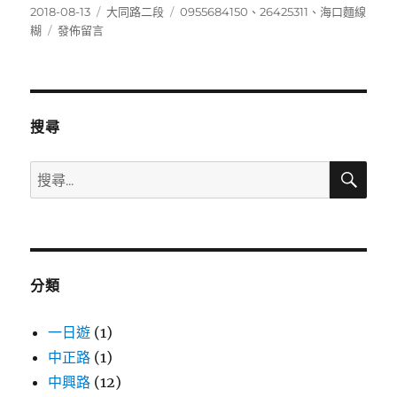
發
分
標
2018-08-13
大同路二段
0955684150
、
26425311
、
海口麵線
佈
在
類
籤
糊
發佈留言
日
〈26425311〉
期:
搜尋
搜
搜
尋
尋
關
鍵
字:
分類
一日遊
(1)
中正路
(1)
中興路
(12)