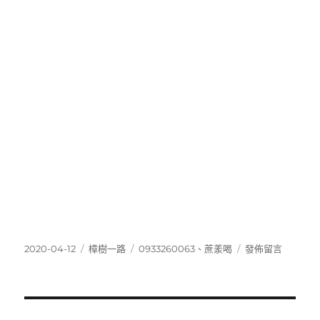
發
分
標
在
2020-04-12
樟樹一路
0933260063
、
蔗羕喝
發佈留言
佈
類
籤
〈0933260063〉
日
期: