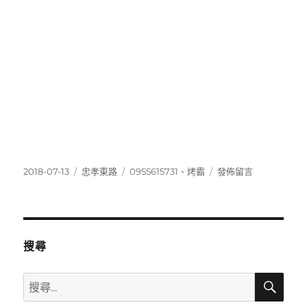
發
分
標
在
2018-07-13
忠孝東路
0955615731
、
烤霸
發佈留言
佈
類
籤
〈0955615731〉
日
期:
搜尋
搜
搜
尋
尋