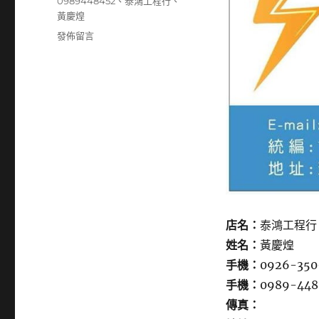
籤
0989448452
、
泰鴻工程行
、
黃慶煌
在
發佈留言
〈0926350108〉
店名：
泰鴻工程行
姓名：
黃慶煌
手機：
0926-350
手機：
0989-448
傳真：