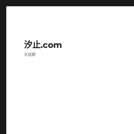
汐止.com
水返腳