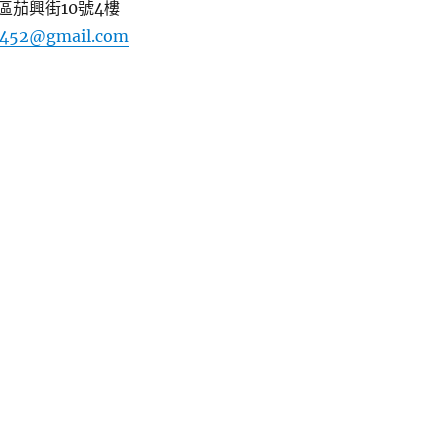
區茄興街10號4樓
452@gmail.com