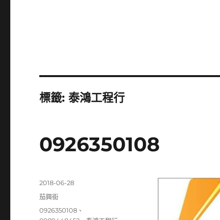
標籤:
泰鴻工程行
0926350108
發
2018-06-28
佈
分
茄興街
日
類
標
0926350108
、
期: